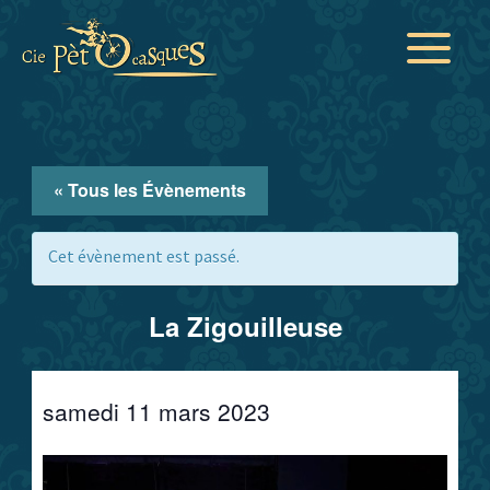
Aller
au
contenu
« Tous les Évènements
Cet évènement est passé.
La Zigouilleuse
samedi 11 mars 2023