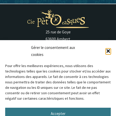
25 rue de Goye
63600 Ambert
0674776554
Gérer le consentement aux
contact@cie-petocasques.fr
cookies
Pour offrir les meilleures expériences, nous utilisons des
Accueil
technologies telles que les cookies pour stocker et/ou accéder aux
Spectacles
informations des appareils. Le fait de consentir à ces technologies
nous permettra de traiter des données telles que le comportement
Agenda
de navigation ou les ID uniques sur ce site. Le fait de ne pas
La Compagnie
consentir ou de retirer son consentement peut avoir un effet
Contact
négatif sur certaines caractéristiques et fonctions.
Mentions légales
Accepter